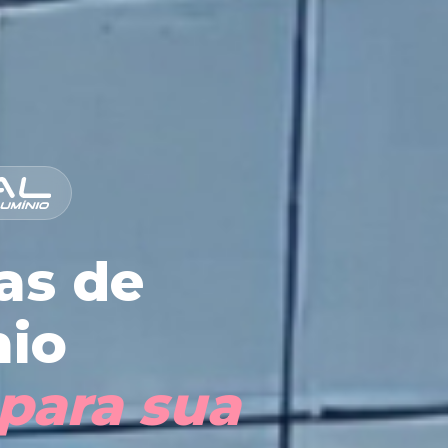
as de
nio
para sua