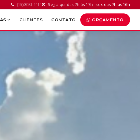
Seg a qui das 7h às 17h - sex das 7h às 16h
(15)3031-1414
RAS
CLIENTES
CONTATO
ORÇAMENTO